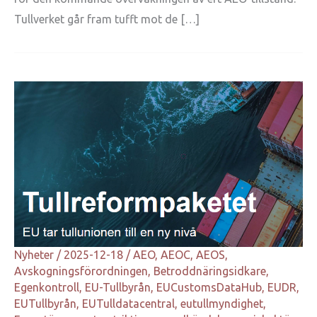
Tullverket går fram tufft mot de […]
Nyheter
/
2025-12-18
/
AEO
,
AEOC
,
AEOS
,
Avskogningsförordningen
,
Betroddnäringsidkare
,
Egenkontroll
,
EU-Tullbyrån
,
EUCustomsDataHub
,
EUDR
,
EUTullbyrån
,
EUTulldatacentral
,
eutullmyndighet
,