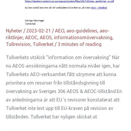
Nyheter
/
2023-02-21
/
AEO
,
aeo-guidelines
,
aeo-
riktlinjer
,
AEOC
,
AEOS
,
informationomövervakning
,
Tullrevision
,
Tullverket
/
3 minutes of reading
Tullverkets utskick ”information om övervakning” När
nu AEOS-ansökningarna nått normala nivåer igen, har
Tullverkets AEO-verksamhet fått utrymme att kunna
prioritera om resurser från tillståndsgivning till
övervakning av Sveriges 306 AEOS & AEOC-tillstånd.En
av anledningarna är att EU´s revisorer konstaterat att
Tullverket inte levt upp till EU-kraven på revision av
tillstånden. Tullverket har nyligen skickat ut