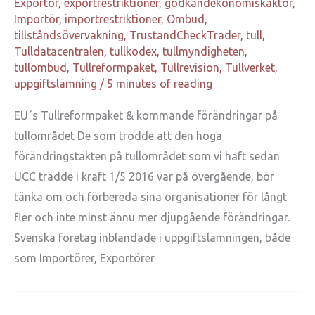
Exportör
,
exportrestriktioner
,
godkändekonomiskaktör
,
Importör
,
importrestriktioner
,
Ombud
,
tillståndsövervakning
,
TrustandCheckTrader
,
tull
,
Tulldatacentralen
,
tullkodex
,
tullmyndigheten
,
tullombud
,
Tullreformpaket
,
Tullrevision
,
Tullverket
,
uppgiftslämning
/
5 minutes of reading
EU´s Tullreformpaket & kommande förändringar på
tullområdet De som trodde att den höga
förändringstakten på tullområdet som vi haft sedan
UCC trädde i kraft 1/5 2016 var på övergående, bör
tänka om och förbereda sina organisationer för långt
fler och inte minst ännu mer djupgående förändringar.
Svenska företag inblandade i uppgiftslämningen, både
som Importörer, Exportörer