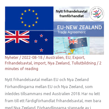
Nyheter
/
2022-08-18
/
Australien
,
EU
,
Export
,
Frihandelsavtal
,
import
,
Nya Zeeland
,
Tullutbildning
/
2
minutes of reading
Nytt frihandelsavtal mellan EU och Nya Zeeland
Förhandlingarna mellan EU och Nya Zeeland, som
inleddes tillsammans med Australien 2018. Har nu lett
fram till ett färdigförhandlat frihandelsavtal, men bara
med Nya Zeeland. Förhandlingarna stannade av i