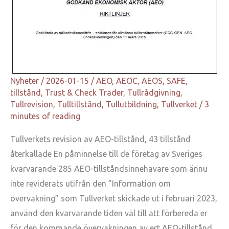
Nyheter
/
2026-01-15
/
AEO
,
AEOC
,
AEOS
,
SAFE
,
tillstånd
,
Trust & Check Trader
,
Tullrådgivning
,
Tullrevision
,
Tulltillstånd
,
Tullutbildning
,
Tullverket
/
3
minutes of reading
Tullverkets revision av AEO-tillstånd, 43 tillstånd
återkallade En påminnelse till de företag av Sveriges
kvarvarande 285 AEO-tillståndsinnehavare som ännu
inte reviderats utifrån den ”Information om
övervakning” som Tullverket skickade ut i februari 2023,
använd den kvarvarande tiden väl till att förbereda er
för den kommande övervakningen av ert AEO-tillstånd.