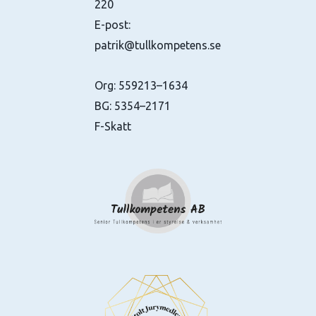
220
E-post:
patrik@tullkompetens.se
Org: 559213–1634
BG: 5354–2171
F-Skatt