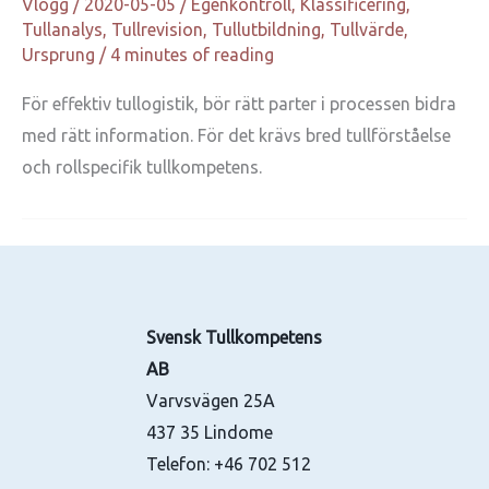
Vlogg
/
2020-05-05
/
Egenkontroll
,
Klassificering
,
Tullanalys
,
Tullrevision
,
Tullutbildning
,
Tullvärde
,
Ursprung
/
4 minutes of reading
För effektiv tullogistik, bör rätt parter i processen bidra
med rätt information. För det krävs bred tullförståelse
och rollspecifik tullkompetens.
Svensk Tullkompetens
AB
Varvsvägen 25A
437 35 Lindome
Telefon:
+46 702 512